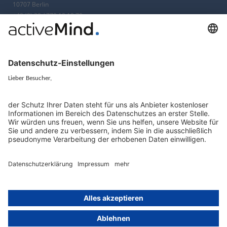
10707 Berlin
+49 (0) 30 / 770 19 10 70
Services
Ressourcen
EU-Vertreter
Ratgeber und Artikel
Konzern-Datenschutz
Newsletter
Künstliche Intelligenz
Datenschutzvergleich
KI und Datenschutz
Wichtige Gesetze als Volltext
Hinweisgebersystem mit
Whistleblowing-Ombudsperson
Über
Gruppe
Über uns
activeMind AG (Deutschland)
Unsere Experten
activeMind.ch (Schweiz)
Kontakt
activeMind.uk (Vereinigtes
Königreich)