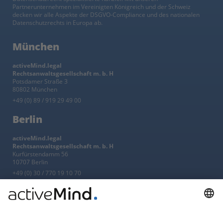
Partnerunternehmen im Vereinigten Königreich und der Schweiz
decken wir alle Aspekte der DSGVO-Compliance und des nationalen
Datenschutzrechts in Europa ab.
München
activeMind.legal
Rechtsanwaltsgesellschaft m. b. H
Potsdamer Straße 3
80802 München
+49 (0) 89 / 919 29 49 00
Berlin
activeMind.legal
Rechtsanwaltsgesellschaft m. b. H
Kurfürstendamm 56
10707 Berlin
+49 (0) 30 / 770 19 10 70
Services
Ressourcen