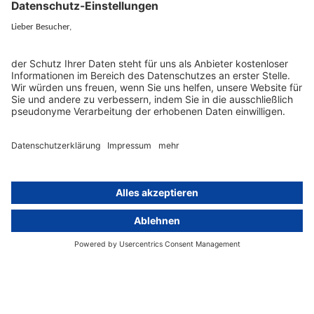
EU-Vertreter
Ratgeber und Artikel
Konzern-Datenschutz
Newsletter
Künstliche Intelligenz
Datenschutzvergleich
KI und Datenschutz
Wichtige Gesetze als Volltext
Hinweisgebersystem mit
Whistleblowing-Ombudsperson
Über
Gruppe
Über uns
activeMind AG (Deutschland)
Unsere Experten
activeMind.ch (Schweiz)
Kontakt
activeMind.uk (Vereinigtes
Königreich)
Presse, Medien & Events
Compliance-Portal
Datenschutzhinweise
Online-Schulungs-Portal
Impressum
Karriereportal