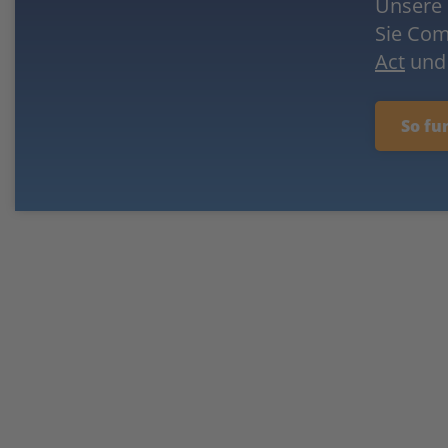
Unsere 
Sie Co
Act
und 
So fu