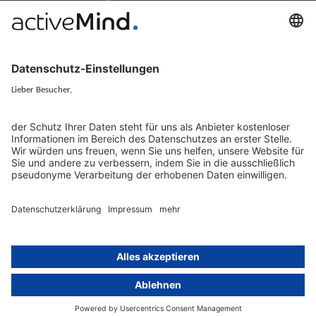
activeMind.legal Rechtsanwaltsgesellschaft ist eine auf das
Datenschutzrecht spezialisierte Kanzlei. Mit unseren
Partnerunternehmen im Vereinigten Königreich und der Schweiz
decken wir alle Aspekte der DSGVO-Compliance und des nationalen
Datenschutzrechts in Europa ab.
München
activeMind.legal
Rechtsanwaltsgesellschaft m. b. H
Potsdamer Straße 3
80802 München
+49 (0) 89 / 919 29 49 00
Berlin
activeMind.legal
Rechtsanwaltsgesellschaft m. b. H
Kurfürstendamm 56
10707 Berlin
+49 (0) 30 / 770 19 10 70