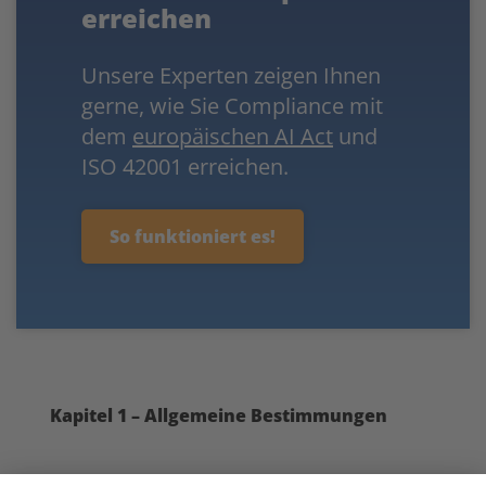
erreichen
Unsere Experten zeigen Ihnen
gerne, wie Sie Compliance mit
dem
europäischen AI Act
und
ISO 42001 erreichen.
So funktioniert es!
Kapitel 1 – Allgemeine Bestimmungen