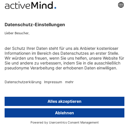
KAPITEL II – Verbotene Praktiken im KI-
Bereich
Artikel 5 – Verbotene Praktiken im KI-Bereich
KAPITEL III – Hochrisiko KI-Systeme
KAPITEL IV - TRANSPARENZPFLICHTEN FÜR
ANBIETER UND BETREIBER BESTIMMTER KI-
SYSTEME
KAPITEL V - KI-MODELLE MIT ALLGEMEINEM
VERWENDUNGSZWECK
KAPITEL VI - MASSNAHMEN ZUR
INNOVATIONSFÖRDERUNG