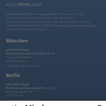
activeMind.legal Rechtsanwaltsgesellschaft ist eine auf das
Datenschutzrecht spezialisierte Kanzlei. Mit unseren
Partnerunternehmen im Vereinigten Königreich und der Schweiz
decken wir alle Aspekte der DSGVO-Compliance und des nationalen
Datenschutzrechts in Europa ab.
München
activeMind.legal
Rechtsanwaltsgesellschaft m. b. H
Potsdamer Straße 3
80802 München
+49 (0) 89 / 919 29 49 00
Berlin
activeMind.legal
Rechtsanwaltsgesellschaft m. b. H
Kurfürstendamm 56
10707 Berlin
+49 (0) 30 / 770 19 10 70