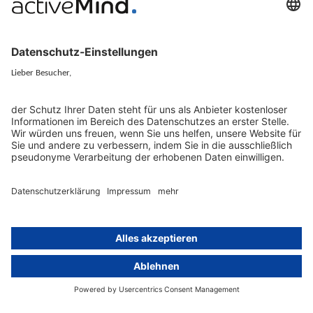
Services
Ressourcen
EU-Vertreter
Ratgeber und Artikel
Konzern-Datenschutz
Newsletter
Künstliche Intelligenz
Datenschutzvergleich
KI und Datenschutz
Wichtige Gesetze als Volltext
Hinweisgebersystem mit
Whistleblowing-Ombudsperson
Über
Gruppe
Über uns
activeMind AG (Deutschland)
Unsere Experten
activeMind.ch (Schweiz)
Kontakt
activeMind.uk (Vereinigtes
Königreich)
Presse, Medien & Events
Compliance-Portal
Datenschutzhinweise