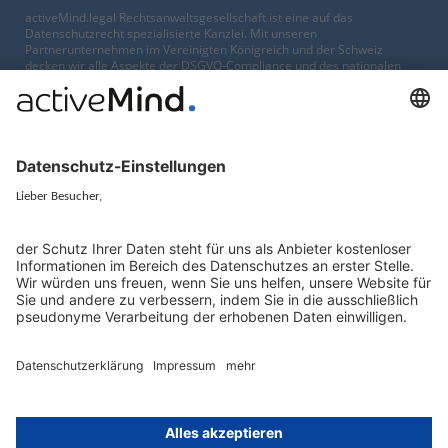
activeMind.legal Rechtsanwaltsgesellschaft ist eine auf das
Datenschutzrecht spezialisierte Kanzlei. Mit unseren
Partnerunternehmen im Vereinigten Königreich und der Schweiz
decken wir alle Aspekte der DSGVO-Compliance und des nationalen
Datenschutzrechts in Europa ab.
München
activeMind.legal
Rechtsanwaltsgesellschaft m. b. H
Potsdamer Straße 3
80802 München
+49 (0) 89 / 919 29 49 00
Berlin
activeMind.legal
Rechtsanwaltsgesellschaft m. b. H
Kurfürstendamm 56
10707 Berlin
+49 (0) 30 / 770 19 10 70
Services
Ressourcen