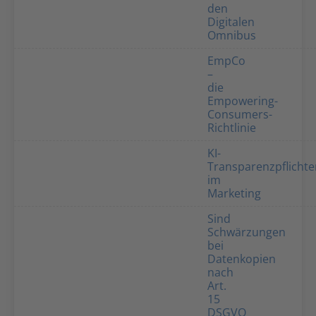
den
Digitalen
Omnibus
EmpCo
–
die
Empowering-
Consumers-
Richtlinie
KI-
Transparenzpflicht
im
Marketing
Sind
Schwärzungen
bei
Datenkopien
nach
Art.
15
DSGVO