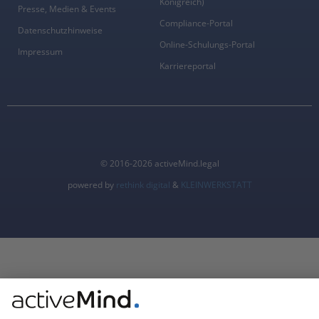
Königreich)
Presse, Medien & Events
Compliance-Portal
Datenschutzhinweise
Online-Schulungs-Portal
Impressum
Karriereportal
© 2016-2026 activeMind.legal
powered by
rethink digital
&
KLEINWERKSTATT