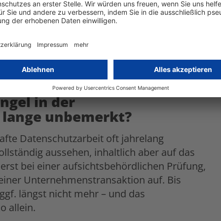
beruhigenden Standardantworten behandelt
okumentenpaket liefert, erzielt daher oft
ckfragen stellt, auf Einzelfallprüfungen
sagen zur Rechtslage häufig nicht belastbar
ie verlässlichere und rechtlich sicherere
gel in der
o lange unbemerkt?
fte Datenschutzarbeit oft jahrelang
llständig aussehen, inhaltlich aber auf das
erst bei einer aufsichtsbehördlichen Prüfung,
einer Unternehmenstransaktion auf. Bis
ggf. längst nicht mehr – und das
 allein.