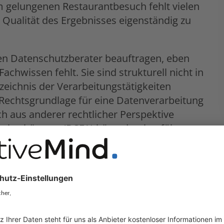
m gelungenen Restaurantbesuch fehlt vielen
e Qualität des Ergebnisses eigenständig zu
nen Datenschutzberater beauftragen, eben
chwissen fehlt. Sie sind strukturell nicht in
rzeichnis der Verarbeitungstätigkeiten
e Rechtsgrundlage für eine Datenverarbeitung
ch aus anderer rechtlicher Perspektive
enabschätzung (DSFA) hätte durchgeführt
en: Ob der Berater sympathisch war, zügig
elt hat, die Sache sei geregelt.
wertet werden häufig nicht Sorgfalt und
hrgenommene Kommunikationsqualität. Ein