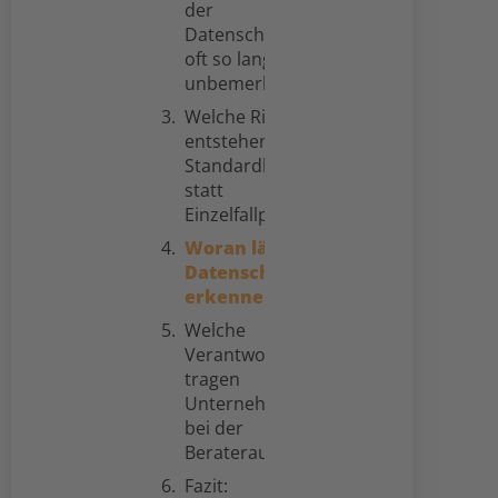
der
Datenschutzberatung
oft so lange
unbemerkt?
Welche Risiken
entstehen durch
Standardlösungen
statt
Einzelfallprüfung?
Woran lässt sich gute
Datenschutzberatung
erkennen?
Welche
Verantwortung
tragen
Unternehmen
bei der
Beraterauswahl?
Fazit: