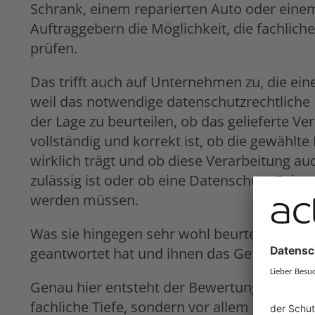
Schrank, einem reparierten Auto oder eine
Auftraggebern die Möglichkeit, die fachlich
prüfen.
Das trifft auch auf Unternehmen zu, die ei
weil das notwendige datenschutzrechtliche Fa
der Lage zu beurteilen, ob das gelieferte Ve
vollständig und korrekt ist, ob die gewählt
wirklich trägt und ob diese Verarbeitung au
zulässig ist oder ob eine Datenschutz-Folg
werden müssen.
Was sie hingegen sehr wohl beurteilen könn
geantwortet hat und ihnen das Gefühl vermitt
Genau hier entsteht der Bewertungsbias. Be
fachliche Tiefe, sondern vor allem die wa