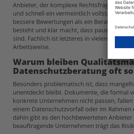
Anbieter, der komplexe Rechtsfragen mit 
und schnell ein vermeintlich vollständiges D
bessere Bewertungen als ein Berater, der Rü
besteht und klar macht, dass pauschale Aus
sind. Fachlich ist letzteres in vielen Fällen d
Arbeitsweise.
Warum bleiben Qualitätsmän
Datenschutzberatung oft s
Besonders problematisch ist, dass mangelha
unentdeckt bleibt. Dokumente, die formal vo
konkrete Unternehmen nicht passen, fallen 
einem Datenschutzvorfall oder im Rahmen 
dahin gibt es den hochbewerteten Anbieter 
beauftragende Unternehmen trägt das Risiko