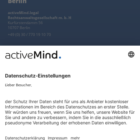
Berlin
activeMind.legal
Rechtsanwaltsgesellschaft m. b. H
Kurfürstendamm 56
10707 Berlin
+49 (0) 30 / 770 19 10 70
Services
Ressourcen
EU-Vertreter
Ratgeber und Artikel
Konzern-Datenschutz
Newsletter
Künstliche Intelligenz
Datenschutzvergleich
KI und Datenschutz
Wichtige Gesetze als Volltext
Hinweisgebersystem mit
Whistleblowing-Ombudsperson
Über
Gruppe
Über uns
activeMind AG (Deutschland)