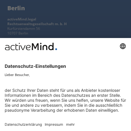
Berlin
activeMind.legal
Rechtsanwaltsgesellschaft m. b. H
Kurfürstendamm 56
10707 Berlin
+49 (0) 30 / 770 19 10 70
Services
Ressourcen
EU-Vertreter
Ratgeber und Artikel
Konzern-Datenschutz
Newsletter
Künstliche Intelligenz
Datenschutzvergleich
KI und Datenschutz
Wichtige Gesetze als Volltext
Hinweisgebersystem mit
Whistleblowing-Ombudsperson
Über
Gruppe