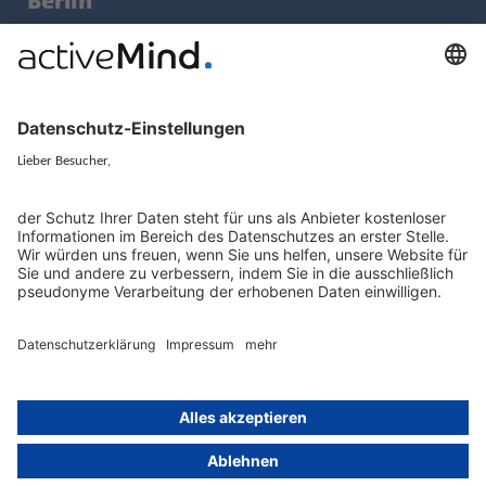
Berlin
activeMind.legal
Rechtsanwaltsgesellschaft m. b. H
Kurfürstendamm 56
10707 Berlin
+49 (0) 30 / 770 19 10 70
Services
Ressourcen
EU-Vertreter
Ratgeber und Artikel
Konzern-Datenschutz
Newsletter
Künstliche Intelligenz
Datenschutzvergleich
KI und Datenschutz
Wichtige Gesetze als Volltext
Hinweisgebersystem mit
Whistleblowing-Ombudsperson
Über
Gruppe
Über uns
activeMind AG (Deutschland)