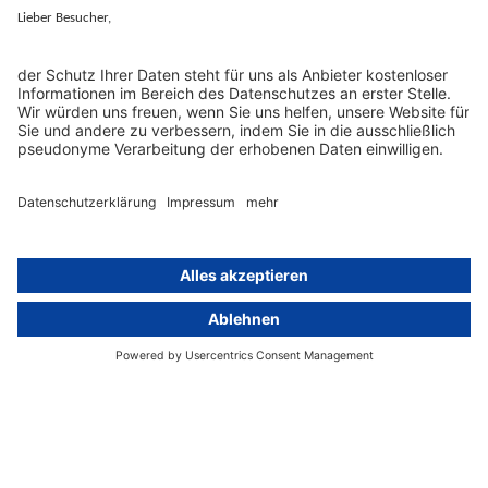
Inhaltsverzeichnis
Was ist eine
Whistleblowing-
Ombudsperson?
Wer braucht
eine
Whistleblowing-
Ombudsperson?
Was leistet eine