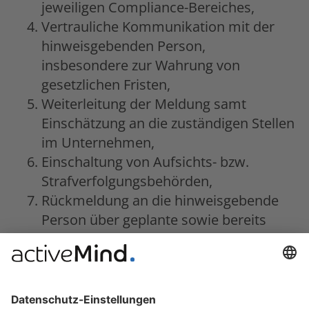
jeweiligen Compliance-Bereiches,
Vertrauliche Kommunikation mit der
hinweisgebenden Person,
insbesondere zur Wahrung von
gesetzlichen Fristen,
Weiterleitung der Meldung samt
Einschätzung an die zuständigen Stellen
im Unternehmen,
Einschaltung von Aufsichts- bzw.
Strafverfolgungsbehörden,
Rückmeldung an die hinweisgebende
Person über geplante sowie bereits
ergriffene Folgemaßnahmen,
Rechtskonforme Dokumentation des
gesamten Prozesses.