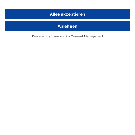
activeMind.legal Rechtsanwaltsgesellschaft ist eine auf das
Datenschutzrecht spezialisierte Kanzlei. Mit unseren
Partnerunternehmen im Vereinigten Königreich und der Schweiz
decken wir alle Aspekte der DSGVO-Compliance und des nationalen
Datenschutzrechts in Europa ab.
München
activeMind.legal
Rechtsanwaltsgesellschaft m. b. H
Potsdamer Straße 3
80802 München