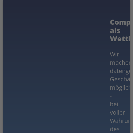
Compl
als
Wettb
Wir
machen
datenge
Geschäf
möglich
-
bei
voller
Wahrun
des