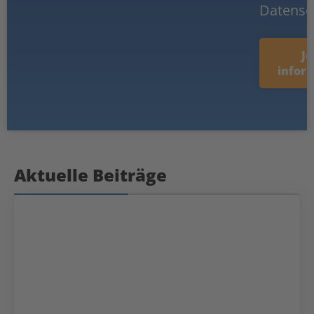
Datensc
Je
infor
Aktuelle Beiträge