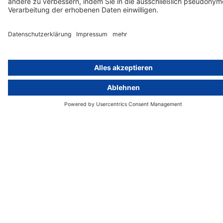
activeMind.legal Rechtsanwaltsgesellschaft ist eine auf das
Datenschutzrecht spezialisierte Kanzlei. Mit unseren
Partnerunternehmen im Vereinigten Königreich und der Schweiz
decken wir alle Aspekte der DSGVO-Compliance und des nationalen
Datenschutzrechts in Europa ab.
München
activeMind.legal
Rechtsanwaltsgesellschaft m. b. H
Potsdamer Straße 3
80802 München
+49 (0) 89 / 919 29 49 00
Berlin
activeMind.legal
Rechtsanwaltsgesellschaft m. b. H
Kurfürstendamm 56
10707 Berlin
+49 (0) 30 / 770 19 10 70
Services
Ressourcen