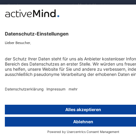
Kontakt
activeMind.uk (Vereinigtes
Königreich)
Presse, Medien & Events
Compliance-Portal
Datenschutzhinweise
Online-Schulungs-Portal
Impressum
Karriereportal
© 2016-2026 activeMind.legal
powered by
rethink digital
&
KLEINWERKSTATT