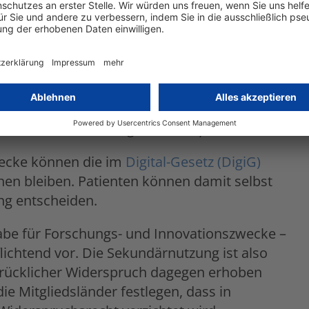
ten deren Bereitstellung gewährleisten
ahmen des EDHS als entscheidende
für Gesundheitsdienstleister genutzt werden.
sstaaten Spielraum ein, nationale
auben, dem Zugriff auf ihre
und Sekundärnutzung zu widersprechen.
wecke können die im
Digital-Gesetz (DigiG)
en bleiben. Patienten können damit selbst
ng entscheiden.
gabe für Forschungs- und Innovationszwecke –
lichtend vor. Die Sekundärnutzung ist also
sdrücklicher Widerspruch dagegen erhoben
ie Mitgliedsländer festlegen, dass in