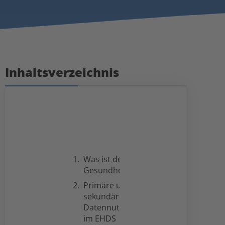
Inhaltsverzeichnis
Was ist der Europäische
Gesundheitsdatenraum?
Primäre und
sekundäre
Datennutzung
im EHDS