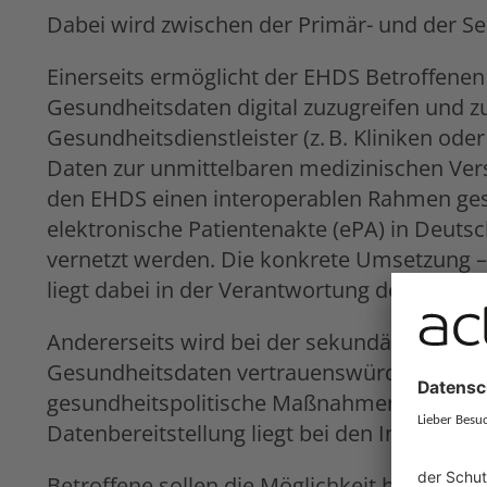
Dabei wird zwischen der Primär- und der S
Einerseits ermöglicht der EHDS Betroffenen
Gesundheitsdaten digital zuzugreifen und z
Gesundheitsdienstleister (z. B. Kliniken oder
Daten zur unmittelbaren medizinischen Vers
den EHDS einen interoperablen Rahmen gesc
elektronische Patientenakte (ePA) in Deutsc
vernetzt werden. Die konkrete Umsetzung – 
liegt dabei in der Verantwortung der jeweili
Andererseits wird bei der sekundären Daten
Gesundheitsdaten vertrauenswürdig für wis
gesundheitspolitische Maßnahmen eingeset
Datenbereitstellung liegt bei den Inhabern
Betroffene sollen die Möglichkeit haben, au