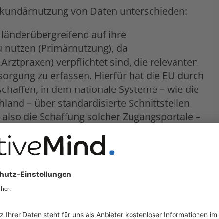
ekundärnutzung von Daten unterschieden:
 länderübergreifend auf ihre
u nutzen (Primärnutzung), da
 Arztpraxen) verpflichtet sind, die relevanten
orgung zu erfassen. Hierfür hat die EU durch
haffen, in dem nationale Systeme – wie die
hland – über standardisierte Schnittstellen
also die Schaffung solcher Zugangsportale –
gen Mitgliedstaaten.
nutzung sichergestellt, dass
senschaftliche Forschung sowie für
zt werden können. Die Verantwortung zur
 der Gesundheitsdaten.
f ihre Daten über digitale Zugangsangebote