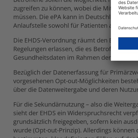
zugreifen zu können, wobei die Mitgliedstaa
müssen. Die ePA kann in Deutschland im R
Anlaufstelle sowohl für Patienten als auch 
Die EHDS-Verordnung räumt den EU-Mitglied
Regelungen erlassen, die es Betroffenen erl
Gesundheitsdaten im Rahmen der Primär- 
Bezüglich der Datenerfassung für Primärz
vorgesehenen Opt-out-Möglichkeiten besteh
über die Datenweitergabe und deren Nutzu
Für die Sekundärnutzung – also die Weiter
sieht der EHDS ein Widerspruchsrecht verpf
grundsätzlich freigegeben, sofern kein au
wurde (Opt-out-Prinzip). Allerdings können d