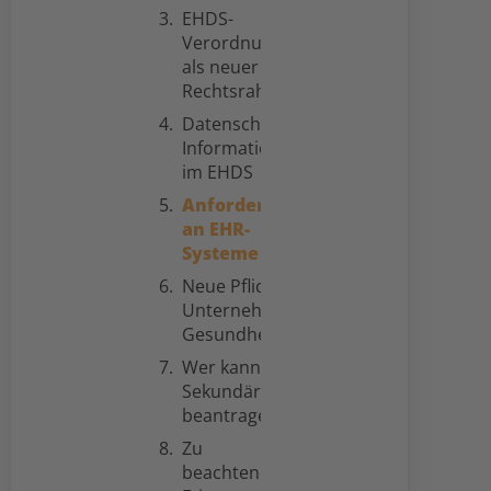
EHDS-
Verordnung
als neuer
Rechtsrahmen
Datenschutz und
Informationssicherheit
im EHDS
Anforderungen
an EHR-
Systeme
Neue Pflichten für
Unternehmen im
Gesundheitssektor
Wer kann die
Sekundärnutzung
beantragen?
Zu
beachtende