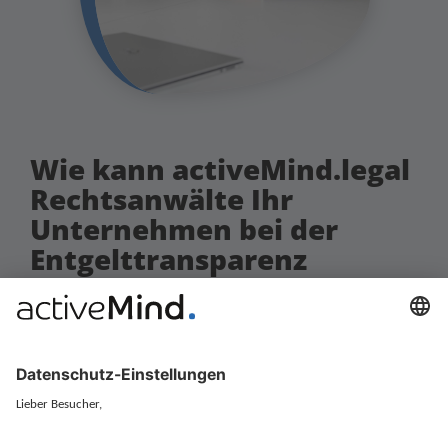
Wie kann activeMind.legal
Rechtsanwälte Ihr
Unternehmen bei der
Entgelttransparenz
unterstützen?
Damit Sie Compliance mit der EU-
Entgelttransparenzrichtlinie erlangen,
analysieren unsere erfahrenen
Rechtsanwälte Ihre bestehenden