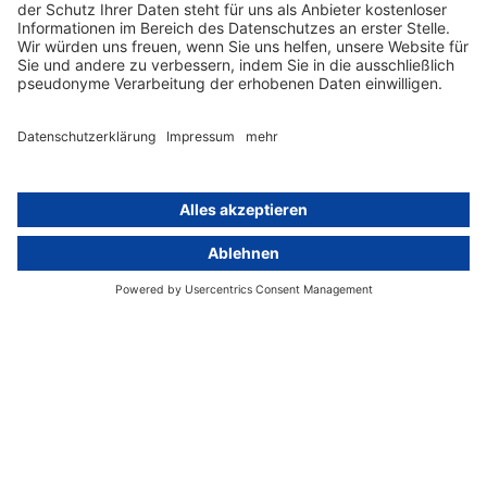
Vergütungsstrukturen und HR-Prozesse.
So zeigen wir Ihnen konkret, wo
Handlungsbedarf besteht.
Wir prüfen Ihre
Stellenausschreibungen und
Recruiting-Prozesse auf Konformität
mit den neuen Vorab-
Informationspflichten.
Wir definieren Ihren
Auskunftsprozess für Beschäftigte:
Welche Daten müssen bereitgestellt
werden – und in welcher Form, ohne
datenschutzrechtliche Pflichten zu
verletzen?
Wir klären Ihre Berichtspflichten (Pay-