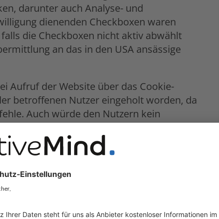
ken, darunter auch Analyse- und
nwilligung dienenden Checkboxen waren
 falls die Checkboxen nicht aktiv abwählt
ermittlung an das in den USA ansässige
ei Aufruf der Website über das Cookie-
er betroffenen Nutzer eingeholt worden, da
fehle. Auch würde den Nutzern kein
e Drittanbieter-Cookies ablehnen zu können.
 in der verlinkten Datenschutzerklärung gegen
 und Glauben
verstoßen worden (
Art. 12 ff.
 wesentliche Inhalt einer Vereinbarung
nach
Art. 26 Abs. 2 S. 2 DSGVO
vorenthalten.
halb, da sie mit Drittanbietern unter anderem
lytics, als solche anzusehen sei.