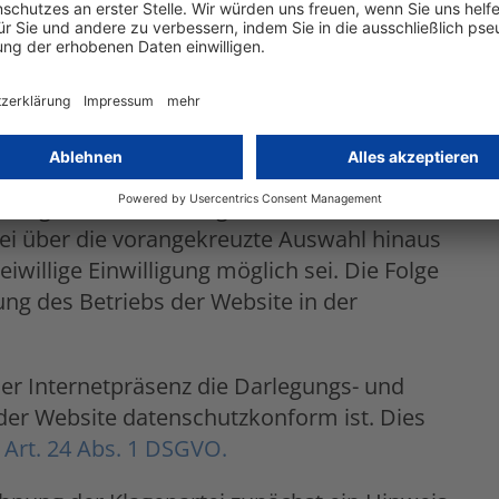
n Punkten zugunsten der Klagepartei. Demnach
 der Nutzer nach § 15 Abs. 3 S. 1
Daten durch Übermittlung an Dritte
 der Website eingebundenes Cookie-Banner
ssung durch die Beklagte weiterhin kein
sei über die vorangekreuzte Auswahl hinaus
eiwillige Einwilligung möglich sei. Die Folge
ung des Betriebs der Website in der
der Internetpräsenz die Darlegungs- und
 der Website datenschutzkonform ist. Dies
d
Art. 24 Abs. 1 DSGVO.