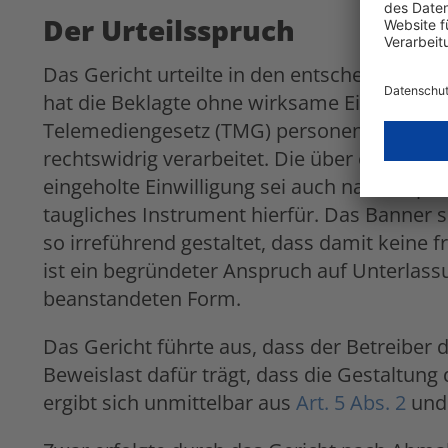
Der Urteilsspruch
Das Gericht urteilte in den entscheidende
hat die Beklagte ohne wirksame Einwilligung
Telemediengesetz (TMG) personenbezogene 
rechtswidrig verarbeitet. Die über ein auf
eingeholte Einwilligung sei auch nach Anpa
taugliches Instrument hierfür. Das Banner 
so irreführend gestaltet, dass damit keine fr
ist ein begründeter Anspruch auf Unterlass
beanstandeten Form.
Das Gericht führte aus, dass der Betreiber 
Beweislast dafür trägt, dass die Gestaltung
ergibt sich unmittelbar aus
Art. 5 Abs. 2
un