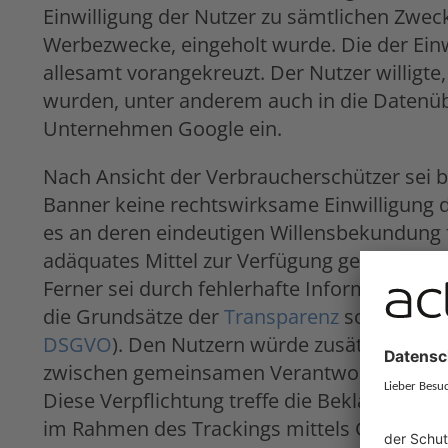
Einwilligung der Nutzer zu sämtlichen Zwec
Werbezwecke, eingeholt wurde. Die der Ei
allesamt vorangekreuzt. Der Nutzer willigte,
wurden, unter anderem auch in die Datenüb
Unternehmen Google ein.
Nach Ansicht der Verbraucherschützer sei b
Banner keine rechtswirksame Einwilligung d
es an deren eindeutigen Willensbekundung 
adäquates Mittel zur Verfügung gestellt, di
Ferner sei durch fehlerhafte Informationen
die Grundsätze der
Transparenz
sowie
Treu
DSGVO
). Den Nutzern würde zusätzlich der
zwischen gemeinsamen Verantwortlichen 
Diese Verpflichtung treffe die Beklagte des
im Rahmen des Trackings mittels Google Ana