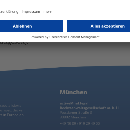
ist, eine Geldbuße von bis zu 2.000 EUR
rung der slowakischen
ondere einer Aufforderung im
n Datenschutzbehörde durchgeführten
zbehörde jedwede Art von Tätigkeit von
utzgesetz).
München
activeMind.legal
spezialisierte
Rechtsanwaltsgesellschaft m. b. H
 Schweiz decken
Potsdamer Straße 3
s in Europa ab.
80802 München
+49 (0) 89 / 919 29 49 00