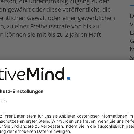
Person, die unrechtmäßig Zugang zu den
 gewährt oder diese veröffentlicht, die
D
ntlichen Gewalt oder einer gewerblichen
V
, zu einer Freiheitsstrafe von bis zu
L
n können sie mit bis zu 2 Jahren Haft
G
M
S
S
erantwortlichen oder einen
L
Jahren nach Kenntnisnahme der
M
letzung der Datenschutzverpflichtung
a
von fünf Jahren nach einer solchen
v
J
r Person, die kein