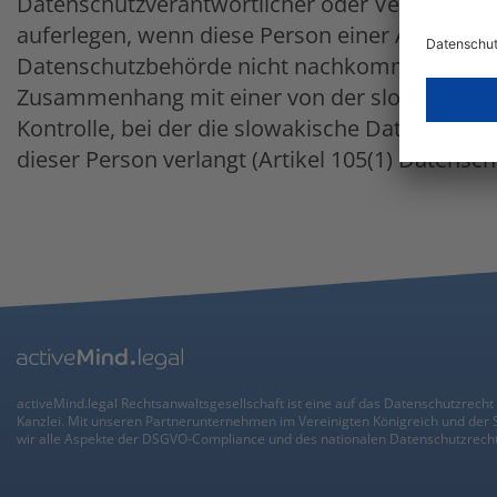
Datenschutzverantwortlicher oder Verarbeiter 
auferlegen, wenn diese Person einer Aufforde
Datenschutzbehörde nicht nachkommt, insbes
Zusammenhang mit einer von der slowakische
Kontrolle, bei der die slowakische Datenschut
dieser Person verlangt (Artikel 105(1) Datensch
activeMind.legal Rechtsanwaltsgesellschaft ist eine auf das Datenschutzrecht 
Kanzlei. Mit unseren Partnerunternehmen im Vereinigten Königreich und der
wir alle Aspekte der DSGVO-Compliance und des nationalen Datenschutzrecht