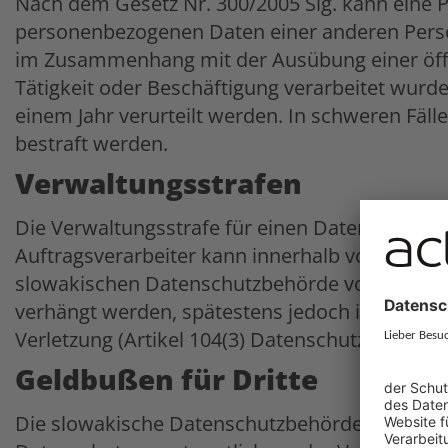
Nach dem Gesetz Nr. 300/2005 Slg. kann eine 
personenbezogenen Daten einer anderen Person
im Zusammenhang mit der Ausübung einer öffe
Tätigkeit oder Beschäftigung verarbeitet wurden
einem Jahr verurteilt werden. In schweren Fälle
bestraft werden.
Verwaltungsstrafen
Die Verwaltungsstrafe für einen Datenschutzv
Auftragsverarbeiter kann innerhalb von zwei 
slowakischen Datenschutzbehörde von der Ver
verhängt werden, spätestens jedoch innerhalb 
Verletzung (Artikel 104(3) Datenschutzgesetz).
Geldbußen für Dritte
Die slowakische Datenschutzbehörde kann eine