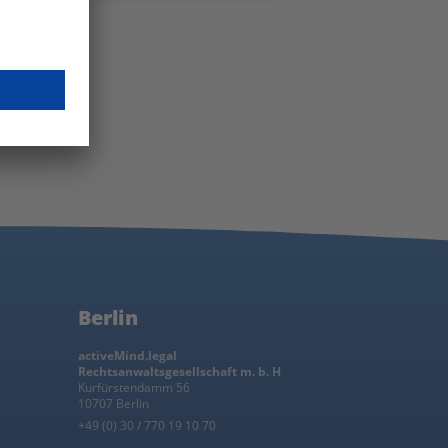
Verbindung zur Anti-
Roboter-Verifizierung
wird hergestellt…
Friendly Captcha
Mit Klick auf „Jetzt anmelden“ erklären Sie sich
unseres Newsletters einverstanden. Wir verwen
ausschließlich gemäß unserer
Datenschutzerklä
Jetzt anmelden!
Berlin
activeMind.legal
Rechtsanwaltsgesellschaft m. b. H
Kurfürstendamm 56
10707 Berlin
+49 (0) 30 / 770 19 10 70