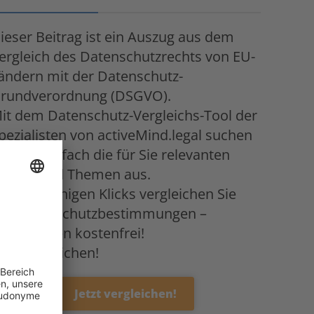
ieser Beitrag ist ein Auszug aus dem
ergleich des Datenschutzrechts von EU-
ändern mit der Datenschutz-
rundverordnung (DSGVO).
it dem Datenschutz-Vergleichs-Tool der
Sichern Sie sich d
pezialisten von activeMind.legal suchen
Wissen unserer
ie sich einfach die für Sie relevanten
Experten!
änder und Themen aus.
Abonnieren Sie unseren
it nur wenigen Klicks vergleichen Sie
Newsletter:
lle Datenschutzbestimmungen –
ollkommen kostenfrei!
etzt vergleichen!
E-Mail
Jetzt vergleichen!