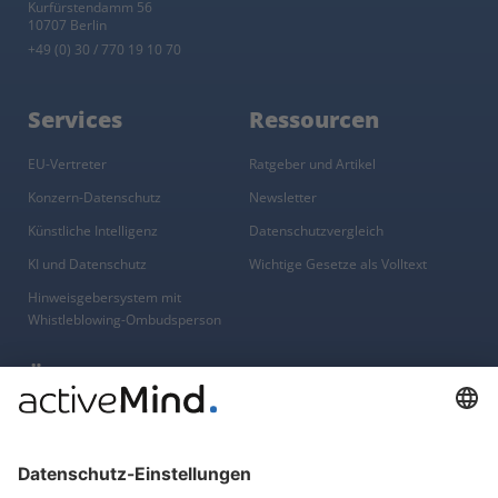
Kurfürstendamm 56
10707 Berlin
+49 (0) 30 / 770 19 10 70
Services
Ressourcen
EU-Vertreter
Ratgeber und Artikel
Konzern-Datenschutz
Newsletter
Künstliche Intelligenz
Datenschutzvergleich
KI und Datenschutz
Wichtige Gesetze als Volltext
Hinweisgebersystem mit
Whistleblowing-Ombudsperson
Über
Gruppe
Über uns
activeMind AG (Deutschland)
Unsere Experten
activeMind.ch (Schweiz)
Kontakt
activeMind.uk (Vereinigtes