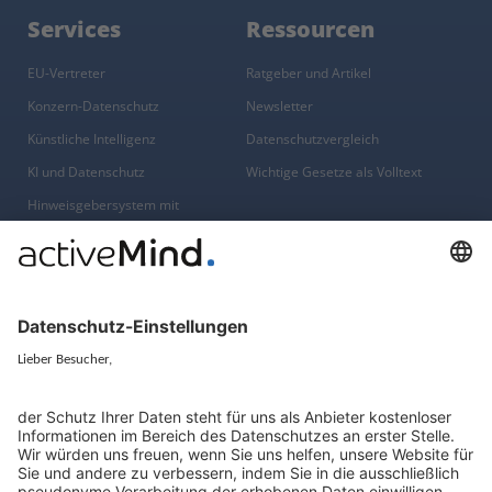
Services
Ressourcen
EU-Vertreter
Ratgeber und Artikel
Konzern-Datenschutz
Newsletter
Künstliche Intelligenz
Datenschutzvergleich
KI und Datenschutz
Wichtige Gesetze als Volltext
Hinweisgebersystem mit
Whistleblowing-Ombudsperson
Über
Gruppe
Über uns
activeMind AG (Deutschland)
Unsere Experten
activeMind.ch (Schweiz)
Kontakt
activeMind.uk (Vereinigtes
Königreich)
Presse, Medien & Events
Compliance-Portal
Datenschutzhinweise
Online-Schulungs-Portal
Impressum