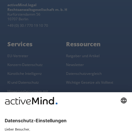
activeMind.legal
Rechtsanwaltsgesellschaft m. b. H
Kurfürstendamm 56
10707 Berlin
+49 (0) 30 / 770 19 10 70
Services
Ressourcen
EU-Vertreter
Ratgeber und Artikel
Konzern-Datenschutz
Newsletter
Künstliche Intelligenz
Datenschutzvergleich
KI und Datenschutz
Wichtige Gesetze als Volltext
Hinweisgebersystem mit
Whistleblowing-Ombudsperson
Über
Gruppe
Über uns
activeMind AG (Deutschland)