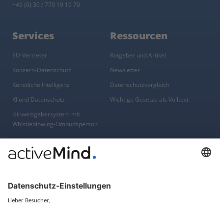
+49 (0) 30 / 770 19 10 70
Services
Ressourcen
EU-Vertreter
Ratgeber und Artikel
Konzern-Datenschutz
Newsletter
Künstliche Intelligenz
Datenschutzvergleich
KI und Datenschutz
Wichtige Gesetze als Volltext
Hinweisgebersystem mit
Whistleblowing-Ombudsperson
Über
Gruppe
Über uns
activeMind AG (Deutschland)
Unsere Experten
activeMind.ch (Schweiz)
Kontakt
activeMind.uk (Vereinigtes
Königreich)
Presse, Medien & Events