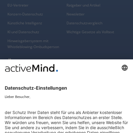
EU-Vertreter
Ratgeber und Artikel
Konzern-Datenschutz
Newsletter
Künstliche Intelligenz
Datenschutzvergleich
KI und Datenschutz
Wichtige Gesetze als Volltext
Hinweisgebersystem mit
Whistleblowing-Ombudsperson
Über
Gruppe
Über uns
activeMind AG (Deutschland)
Unsere Experten
activeMind.ch (Schweiz)
Kontakt
activeMind.uk (Vereinigtes
Königreich)
Presse, Medien & Events
Compliance-Portal
Datenschutzhinweise
Online-Schulungs-Portal
Impressum
Karriereportal