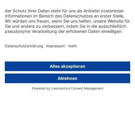
Hinweisgebersystem mit
Whistleblowing-Ombudsperson
Über
Gruppe
Über uns
activeMind AG (Deutschland)
Unsere Experten
activeMind.ch (Schweiz)
Kontakt
activeMind.uk (Vereinigtes
Königreich)
Presse, Medien & Events
Compliance-Portal
Datenschutzhinweise
Online-Schulungs-Portal
Impressum
Karriereportal
© 2016-2026 activeMind.legal