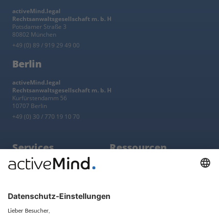
activeMind.legal
Rechtsanwaltsgesellschaft m. b. H
Potsdamer Straße 3
80802 München
+49 (0) 89 / 919 29 49 00
Berlin
activeMind.legal
Rechtsanwaltsgesellschaft m. b. H
Kurfürstendamm 56
10707 Berlin
+49 (0) 30 / 770 19 10 70
Services
Ressourcen
EU-Vertreter
Ratgeber und Artikel
Konzern-Datenschutz
Newsletter
Künstliche Intelligenz
Datenschutzvergleich
KI und Datenschutz
Wichtige Gesetze als Volltext