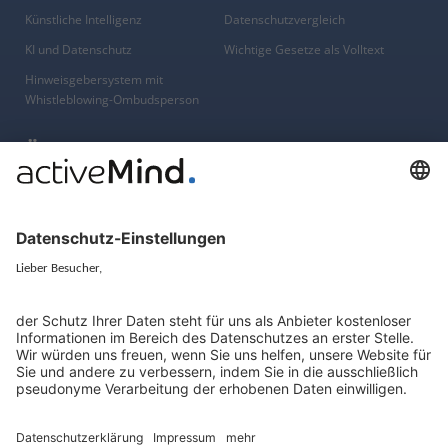
Künstliche Intelligenz
Datenschutzvergleich
KI und Datenschutz
Wichtige Gesetze als Volltext
Hinweisgebersystem mit
Whistleblowing-Ombudsperson
Über
Gruppe
Über uns
activeMind AG (Deutschland)
Unsere Experten
activeMind.ch (Schweiz)
Kontakt
activeMind.uk (Vereinigtes
Königreich)
Presse, Medien & Events
Compliance-Portal
Datenschutzhinweise
Online-Schulungs-Portal
Impressum
Karriereportal