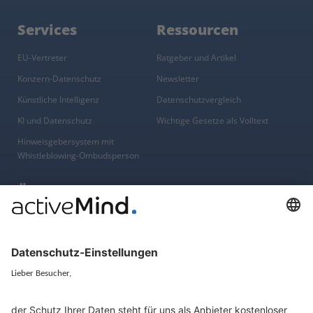
Services
Ressourcen
EU-Vertreter
Ratgeber und Artikel
Konzern-Datenschutz
Newsletter
Künstliche Intelligenz
Datenschutzvergleich
KI und Datenschutz
Wichtige Gesetze als Volltext
Hinweisgebersystem mit
Whistleblowing-Ombudsperson
Über
Gruppe
Über uns
activeMind AG (Deutschland)
Unsere Experten
activeMind.ch (Schweiz)
Kontakt
activeMind.uk (Vereinigtes
Königreich)
Presse, Medien & Events
Compliance-Portal
Datenschutzhinweise