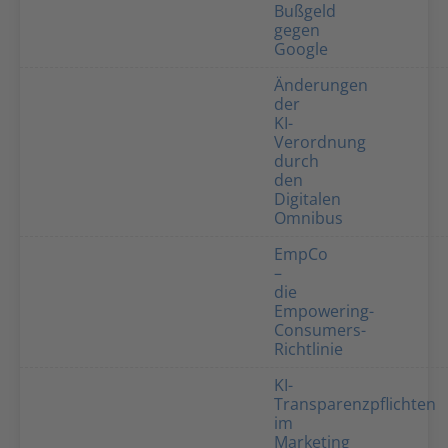
Bußgeld
gegen
Google
Änderungen
der
KI-
Verordnung
durch
den
Digitalen
Omnibus
EmpCo
–
die
Empowering-
Consumers-
Richtlinie
KI-
Transparenzpflichten
im
Marketing