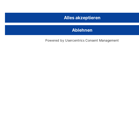
Über
Gruppe
Über uns
activeMind AG (Deutschland)
Unsere Experten
activeMind.ch (Schweiz)
Kontakt
activeMind.uk (Vereinigtes
Königreich)
Presse, Medien & Events
Compliance-Portal
Datenschutzhinweise
Online-Schulungs-Portal
Impressum
Karriereportal
© 2016-2026 activeMind.legal
powered by
rethink digital
&
KLEINWERKSTATT