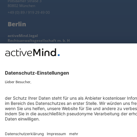
Potsdamer Straße 3
80802 München
+49 (0) 89 / 919 29 49 00
Berlin
activeMind.legal
Rechtsanwaltsgesellschaft m. b. H
Kurfürstendamm 56
10707 Berlin
+49 (0) 30 / 770 19 10 70
Services
Ressourcen
EU-Vertreter
Ratgeber und Artikel
Konzern-Datenschutz
Newsletter
Künstliche Intelligenz
Datenschutzvergleich
KI und Datenschutz
Wichtige Gesetze als Volltext
Hinweisgebersystem mit
Whistleblowing-Ombudsperson