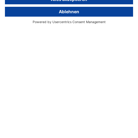
activeMind.legal Rechtsanwaltsgesellschaft ist eine auf das
Datenschutzrecht spezialisierte Kanzlei. Mit unseren
Partnerunternehmen im Vereinigten Königreich und der Schweiz
decken wir alle Aspekte der DSGVO-Compliance und des nationalen
Datenschutzrechts in Europa ab.
München
activeMind.legal
Rechtsanwaltsgesellschaft m. b. H
Potsdamer Straße 3
80802 München
+49 (0) 89 / 919 29 49 00
Berlin
activeMind.legal