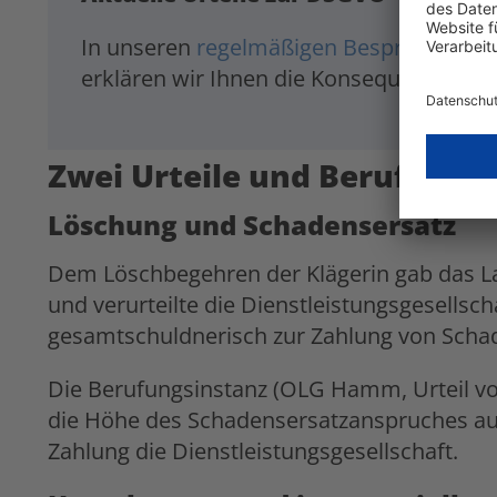
In unseren
regelmäßigen Besprechungen
erklären wir Ihnen die Konsequenzen fü
Zwei Urteile und Berufungs
Löschung und Schadensersatz
Dem Löschbegehren der Klägerin gab das L
und verurteilte die Dienstleistungsgesellsch
gesamtschuldnerisch zur Zahlung von Schad
Die Berufungsinstanz (OLG Hamm, Urteil v
die Höhe des Schadensersatzanspruches auf 
Zahlung die Dienstleistungsgesellschaft.