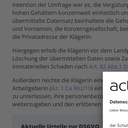
Intention der Umfrage war es, die Vergütung
hohen Gehältern konzernweit einheitlich un
übermittelte Datensatz beinhaltete die Ge
und Vornamen, die Konzerngesellschaft, bei 
die Privatadresse der Klägerin.
Hiergegen erhob die Klägerin vor dem Land
Löschung der übermittelten Daten sowie Za
immateriellen Schaden nach
Art. 82 Abs.1
Außerdem reichte die Klägerin eine weitere
Arbeitgeberin (
Az. 1 Ca 982/19
) ein. Hierbei
zu unterlassen, ihre personenbezogenen Dat
weiterzugeben und den erlittenen immaterie
Aktuelle Urteile zur DSGVO