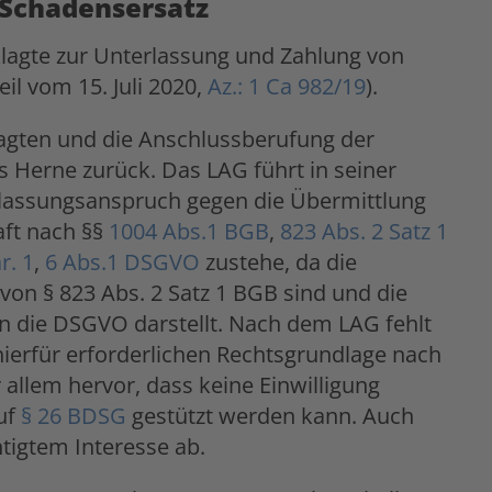
 Schadensersatz
eklagte zur Unterlassung und Zahlung von
il vom 15. Juli 2020,
Az.: 1 Ca 982/19
).
gten und die Anschlussberufung der
ts Herne zurück. Das LAG führt in seiner
rlassungsanspruch gegen die Übermittlung
aft nach §§
1004 Abs.1 BGB
,
823 Abs. 2 Satz 1
ar. 1
,
6 Abs.1 DSGVO
zustehe, da die
von § 823 Abs. 2 Satz 1 BGB sind und die
n die DSGVO darstellt. Nach dem LAG fehlt
hierfür erforderlichen Rechtsgrundlage nach
r allem hervor, dass keine Einwilligung
auf
§ 26 BDSG
gestützt werden kann. Auch
tigtem Interesse ab.