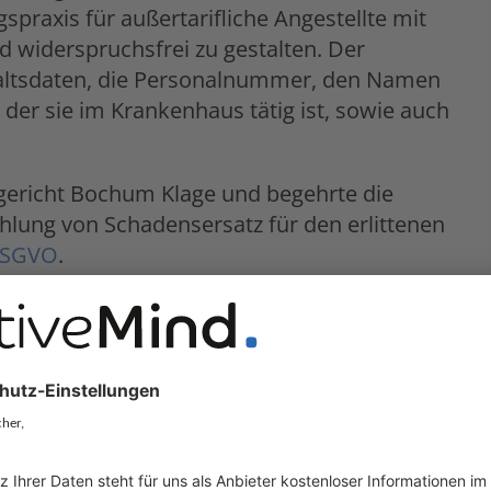
spraxis für außertarifliche Angestellte mit
d widerspruchsfrei zu gestalten. Der
haltsdaten, die Personalnummer, den Namen
der sie im Krankenhaus tätig ist, sowie auch
gericht Bochum Klage und begehrte die
hlung von Schadensersatz für den erlittenen
 DSGVO
.
 Klage beim Arbeitsgericht Herne gegen ihre
 verlangte die Klägerin von der Beklagten, es
en an die Dienstleistungsgesellschaft
llen Schaden zu ersetzen.