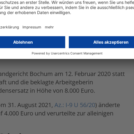
 von Urteilen zum Datenschutzrecht
r den Unternehmensalltag.
verfahren
andgericht Bochum am 12. Februar 2020 statt
aft und die beklagte Arbeitgeberin
ensersatz in Höhe von 8.000 Euro.
om 31. August 2021,
Az.: I-9 U 56/20
) änderte
4.000 Euro und verurteilte zur alleinigen