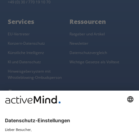
+49 (0) 30 / 770 19 10 70
Services
Ressourcen
EU-Vertreter
Ratgeber und Artikel
Konzern-Datenschutz
Newsletter
Künstliche Intelligenz
Datenschutzvergleich
KI und Datenschutz
Wichtige Gesetze als Volltext
Hinweisgebersystem mit
Whistleblowing-Ombudsperson
Über
Gruppe
Über uns
activeMind AG (Deutschland)
Unsere Experten
activeMind.ch (Schweiz)
Kontakt
activeMind.uk (Vereinigtes
Königreich)
Presse, Medien & Events