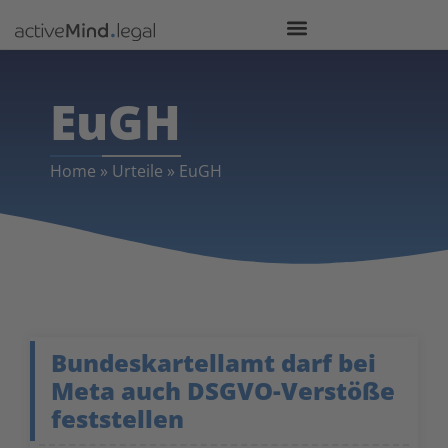
EuGH
Home
»
Urteile
»
EuGH
Bundeskartellamt darf bei
Meta auch DSGVO-Verstöße
feststellen