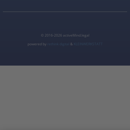
© 2016-2026 activeMind.legal
powered by
rethink digital
&
KLEINWERKSTATT