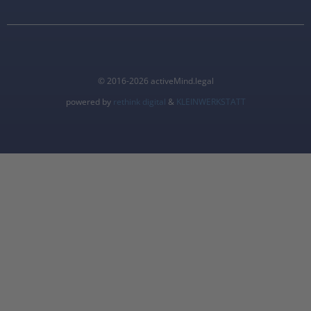
© 2016-2026 activeMind.legal
powered by
rethink digital
&
KLEINWERKSTATT