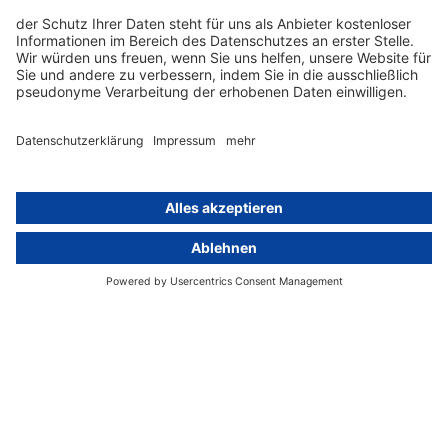
Konzern-Datenschutz
Newsletter
Künstliche Intelligenz
Datenschutzvergleich
KI und Datenschutz
Wichtige Gesetze als Volltext
Hinweisgebersystem mit
Whistleblowing-Ombudsperson
Über
Gruppe
Über uns
activeMind AG (Deutschland)
Unsere Experten
activeMind.ch (Schweiz)
Kontakt
activeMind.uk (Vereinigtes
Königreich)
Presse, Medien & Events
Compliance-Portal
Datenschutzhinweise
Online-Schulungs-Portal
Impressum
Karriereportal