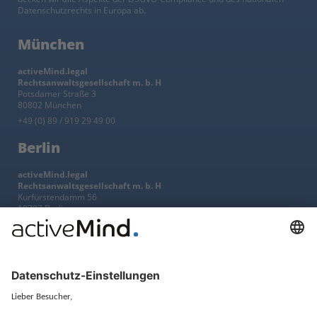
Datenschutzrechts in Europa ab.
München
activeMind.legal
Rechtsanwaltsgesellschaft m. b. H
Potsdamer Straße 3
80802 München
+49 (0) 89 / 919 29 49 00
Berlin
activeMind.legal
Rechtsanwaltsgesellschaft m. b. H
Kurfürstendamm 56
10707 Berlin
+49 (0) 30 / 770 19 10 70
Services
Ressourcen
EU-Vertreter
Ratgeber und Artikel