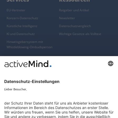
EU-Vertreter
Ratgeber und Artikel
Konzern-Datenschutz
Newsletter
Künstliche Intelligenz
Datenschutzvergleich
KI und Datenschutz
Wichtige Gesetze als Volltext
Hinweisgebersystem mit
Whistleblowing-Ombudsperson
Über
Gruppe
Über uns
activeMind AG (Deutschland)
Unsere Experten
activeMind.ch (Schweiz)
Kontakt
activeMind.uk (Vereinigtes
Königreich)
Presse, Medien & Events
Compliance-Portal
Datenschutzhinweise
Online-Schulungs-Portal
Impressum
Karriereportal