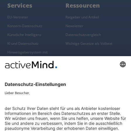
Services
Ressourcen
EU-Vertreter
Ratgeber und Artikel
Konzern-Datenschutz
Newsletter
Künstliche Intelligenz
Datenschutzvergleich
KI und Datenschutz
Wichtige Gesetze als Volltext
Hinweisgebersystem mit
Whistleblowing-Ombudsperson
Über
Gruppe
Über uns
activeMind AG (Deutschland)
Unsere Experten
activeMind.ch (Schweiz)
Kontakt
activeMind.uk (Vereinigtes
Königreich)
Presse, Medien & Events
Compliance-Portal
Datenschutzhinweise
Online-Schulungs-Portal
Impressum