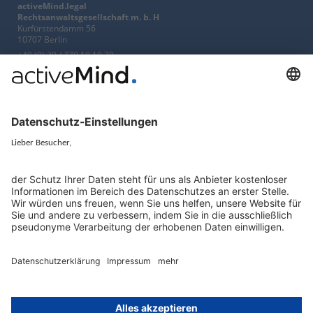
activeMind.legal
Rechtsanwaltsgesellschaft m. b. H
Kurfürstendamm 56
10707 Berlin
+49 (0) 30 / 770 19 10 70
Services
Ressourcen
EU-Vertreter
Ratgeber und Artikel
Konzern-Datenschutz
Newsletter
Künstliche Intelligenz
Datenschutzvergleich
KI und Datenschutz
Wichtige Gesetze als Volltext
Hinweisgebersystem mit
Whistleblowing-Ombudsperson
Über
Gruppe
Über uns
activeMind AG (Deutschland)
Unsere Experten
activeMind.ch (Schweiz)