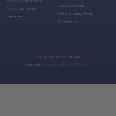
Presse, Medien & Events
Compliance-Portal
Datenschutzhinweise
Online-Schulungs-Portal
Impressum
Karriereportal
© 2016-2026 activeMind.legal
powered by
rethink digital
&
KLEINWERKSTATT