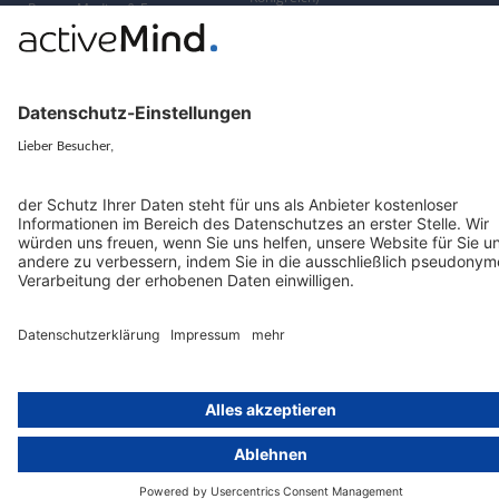
Presse, Medien & Events
Compliance-Portal
Datenschutzhinweise
Online-Schulungs-Portal
Impressum
Karriereportal
© 2016-2026 activeMind.legal
powered by
rethink digital
&
KLEINWERKSTATT