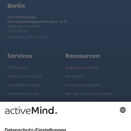
Berlin
activeMind.legal
Rechtsanwaltsgesellschaft m. b. H
Kurfürstendamm 56
10707 Berlin
+49 (0) 30 / 770 19 10 70
Services
Ressourcen
EU-Vertreter
Ratgeber und Artikel
Konzern-Datenschutz
Newsletter
Künstliche Intelligenz
Datenschutzvergleich
KI und Datenschutz
Wichtige Gesetze als Volltext
Hinweisgebersystem mit
Whistleblowing-Ombudsperson
Über
Gruppe