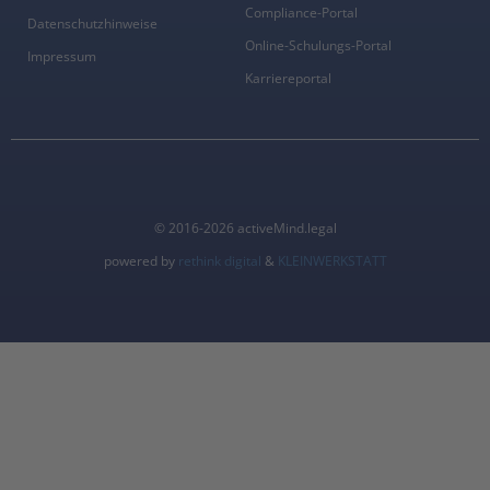
Compliance-Portal
Datenschutzhinweise
Online-Schulungs-Portal
Impressum
Karriereportal
© 2016-2026 activeMind.legal
powered by
rethink digital
&
KLEINWERKSTATT