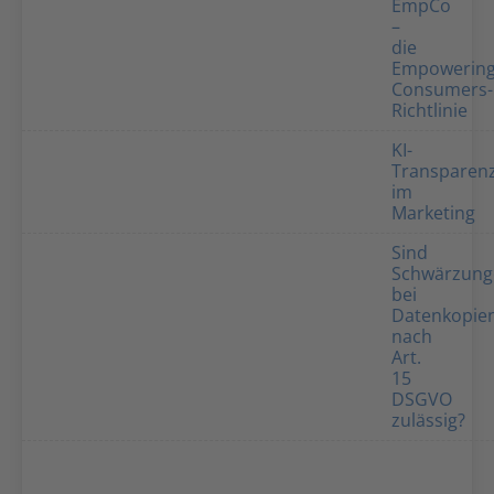
EmpCo
–
die
Empowering
Consumers-
Richtlinie
KI-
Transparenz
im
Marketing
Sind
Schwärzung
bei
Datenkopie
nach
Art.
15
DSGVO
zulässig?